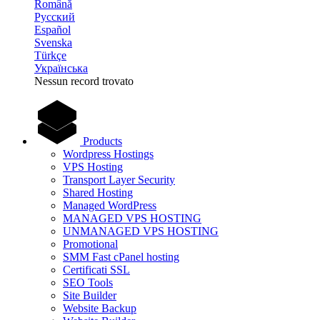
Română
Русский
Español
Svenska
Türkçe
Українська
Nessun record trovato
Products
Wordpress Hostings
VPS Hosting
Transport Layer Security
Shared Hosting
Managed WordPress
MANAGED VPS HOSTING
UNMANAGED VPS HOSTING
Promotional
SMM Fast cPanel hosting
Certificati SSL
SEO Tools
Site Builder
Website Backup