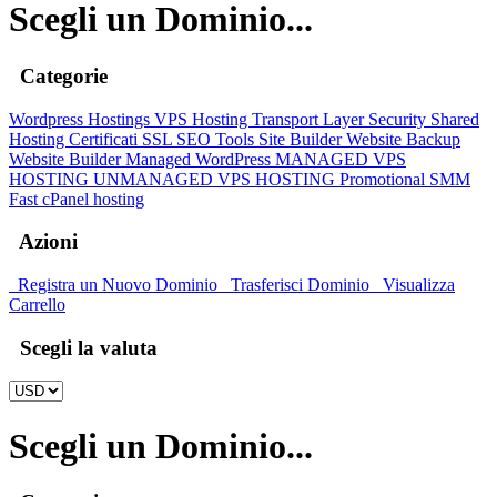
Scegli un Dominio...
Categorie
Wordpress Hostings
VPS Hosting
Transport Layer Security
Shared
Hosting
Certificati SSL
SEO Tools
Site Builder
Website Backup
Website Builder
Managed WordPress
MANAGED VPS
HOSTING
UNMANAGED VPS HOSTING
Promotional
SMM
Fast cPanel hosting
Azioni
Registra un Nuovo Dominio
Trasferisci Dominio
Visualizza
Carrello
Scegli la valuta
Scegli un Dominio...