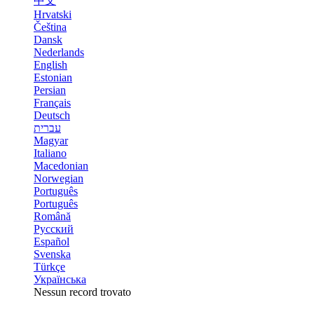
中文
Hrvatski
Čeština
Dansk
Nederlands
English
Estonian
Persian
Français
Deutsch
עברית
Magyar
Italiano
Macedonian
Norwegian
Português
Português
Română
Русский
Español
Svenska
Türkçe
Українська
Nessun record trovato