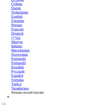
Čeština
Dansk
Nederlands
English
Estonian
Persian
Français
Deutsch
עברית
Magyar
Italiano
Macedonian
Norwegian
Português
Português
Română
Русский
Español
Svenska
Türkçe
Українська
Nessun record trovato