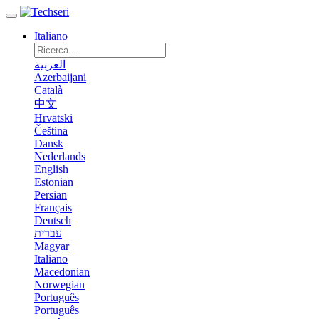
Italiano
العربية
Azerbaijani
Català
中文
Hrvatski
Čeština
Dansk
Nederlands
English
Estonian
Persian
Français
Deutsch
עברית
Magyar
Italiano
Macedonian
Norwegian
Português
Português