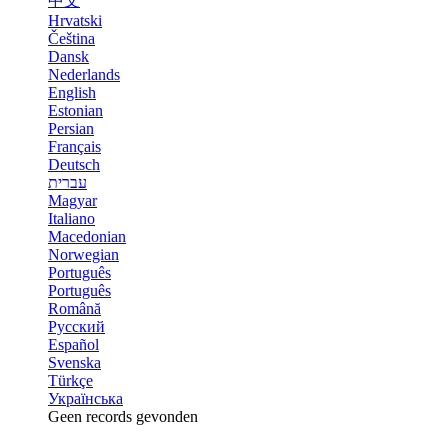
中文
Hrvatski
Čeština
Dansk
Nederlands
English
Estonian
Persian
Français
Deutsch
עברית
Magyar
Italiano
Macedonian
Norwegian
Português
Português
Română
Русский
Español
Svenska
Türkçe
Українська
Geen records gevonden