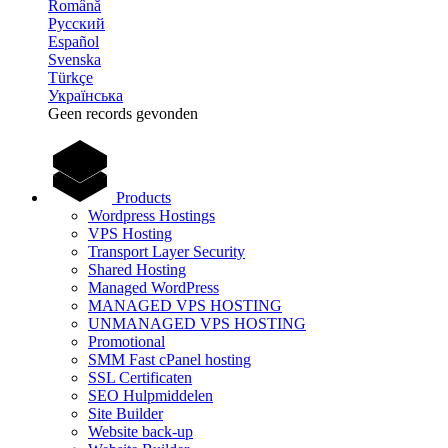
Română
Русский
Español
Svenska
Türkçe
Українська
Geen records gevonden
Products
Wordpress Hostings
VPS Hosting
Transport Layer Security
Shared Hosting
Managed WordPress
MANAGED VPS HOSTING
UNMANAGED VPS HOSTING
Promotional
SMM Fast cPanel hosting
SSL Certificaten
SEO Hulpmiddelen
Site Builder
Website back-up