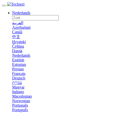
Nederlands
العربية
Azerbaijani
Català
中文
Hrvatski
Čeština
Dansk
Nederlands
English
Estonian
Persian
Français
Deutsch
עברית
Magyar
Italiano
Macedonian
Norwegian
Português
Português