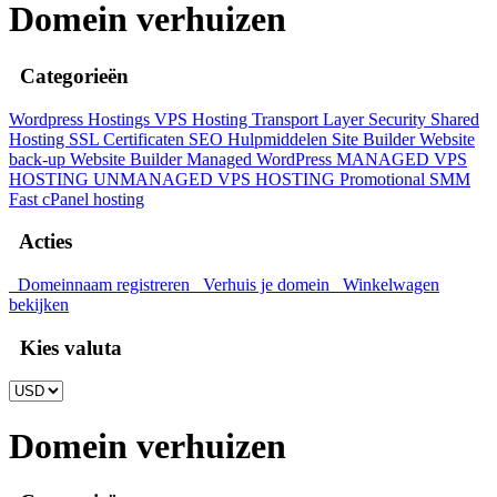
Domein verhuizen
Categorieën
Wordpress Hostings
VPS Hosting
Transport Layer Security
Shared
Hosting
SSL Certificaten
SEO Hulpmiddelen
Site Builder
Website
back-up
Website Builder
Managed WordPress
MANAGED VPS
HOSTING
UNMANAGED VPS HOSTING
Promotional
SMM
Fast cPanel hosting
Acties
Domeinnaam registreren
Verhuis je domein
Winkelwagen
bekijken
Kies valuta
Domein verhuizen