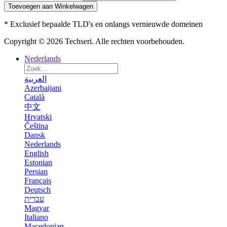
Toevoegen aan Winkelwagen
* Exclusief bepaalde TLD's en onlangs vernieuwde domeinen
Copyright © 2026 Techseri. Alle rechten voorbehouden.
Nederlands
العربية
Azerbaijani
Català
中文
Hrvatski
Čeština
Dansk
Nederlands
English
Estonian
Persian
Français
Deutsch
עברית
Magyar
Italiano
Macedonian